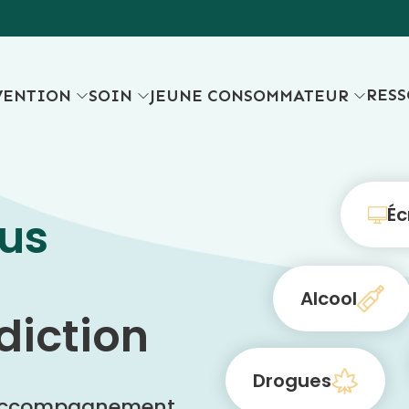
RES
VENTION
SOIN
JEUNE CONSOMMATEUR
Éc
lus
Alcool
diction
Drogues
t accompagnement,